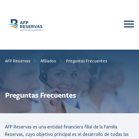
Inicio
Nosotros
AFP Reservas
Afiliados
Preguntas Frecuentes
Afiliados
Quiénes Somos
Empleador
Familia Reservas
Beneficios
Publicaciones
Documentos Corporativos
Preguntas Frecuentes
Calculadora de Aportes
Preguntas de Interés
Contacto
Nuestras Cifras
Calculadora de Pensiones
Solicitudes
Actividades
Normas y Reglamentos
Preguntas Frecuentes
Memorias
​AFP Reservas es una entidad financiera filial de la Familia
Conoce tu Cuenta
Sé Parte de Nosotros
Servicios al Afiliado
Notas de Prensa
Reservas, cuyo objetivo principal es el desarrollo de todas las