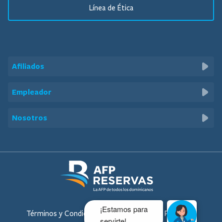
Línea de Ética
Afiliados
Beneficios
Empleador
Calculadora de Aportes
Solicitudes
Nosotros
Calculadora de Pensiones
Preguntas de Interés
Quiénes Somos
Preguntas Frecuentes
Sé Parte de Nosotros
Servicios al Afiliado
Familia Reservas
Código de Ética
Términos y Condiciones
Políticas de Privacidad
Documentos Corporativos