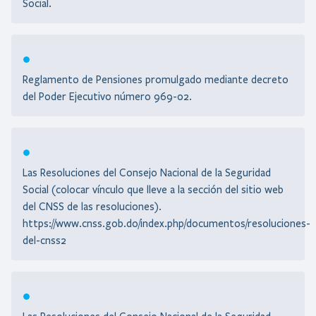
Social.
Estados Financieros
Escuela Previsional
Código de Ética
Reglamento de Pensiones promulgado mediante decreto
del Poder Ejecutivo número 969-02.
Las Resoluciones del Consejo Nacional de la Seguridad
Social (colocar vínculo que lleve a la sección del sitio web
del CNSS de las resoluciones).
https://www.cnss.gob.do/index.php/documentos/resoluciones-
del-cnss2