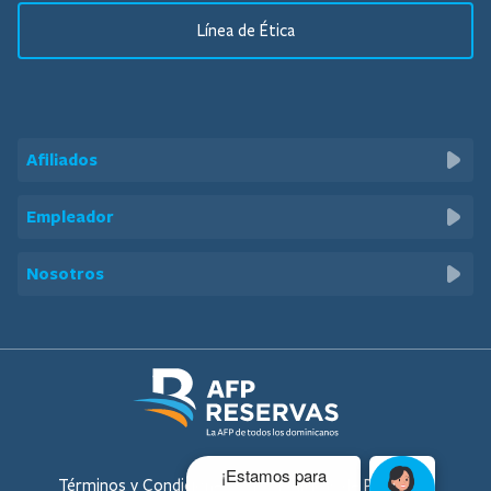
Línea de Ética
Afiliados
Beneficios
Empleador
Calculadora de Aportes
Solicitudes
Nosotros
Calculadora de Pensiones
Preguntas de Interés
Quiénes Somos
Preguntas Frecuentes
Sé Parte de Nosotros
Servicios al Afiliado
Familia Reservas
Código de Ética
Términos y Condiciones
Políticas de Privacidad